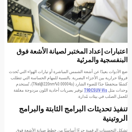
اعتبارات إعداد المختبر لصيانة الأشعة فوق
البنفسجية والمرئية
ضع الأدوات بعيدًا عن أشعة الشمس المباشرة أو تيارات الهواء التي تُحدث
فروقًا حرارية بين الأجزاء البصرية. بالنسبة للمهام الحساسة التي تتطلب
كشفًا منخفضًا جدًا للضوء الشارد (≤0.00004%TNaI@220nm)، تُستخدم
وحدات مثل
T9DCSUV-Vis
توفير بصريات أحادية اللون مزدوجة مغلقة
للعمل الصلب في بيئات مُدارة.
تنفيذ تحديثات البرامج الثابتة والبرامج
الروتينية
تشكل التحسينات الرقمية جزءًا أساسيًا من خطط صيانة الأشعة فوق