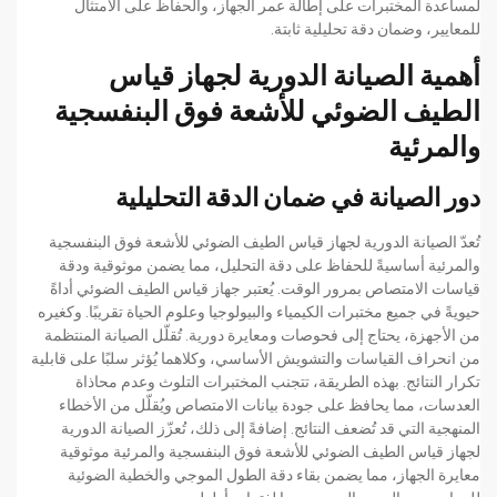
لمساعدة المختبرات على إطالة عمر الجهاز، والحفاظ على الامتثال
للمعايير، وضمان دقة تحليلية ثابتة.
أهمية الصيانة الدورية لجهاز قياس
الطيف الضوئي للأشعة فوق البنفسجية
والمرئية
دور الصيانة في ضمان الدقة التحليلية
تُعدّ الصيانة الدورية لجهاز قياس الطيف الضوئي للأشعة فوق البنفسجية
والمرئية أساسيةً للحفاظ على دقة التحليل، مما يضمن موثوقية ودقة
قياسات الامتصاص بمرور الوقت. يُعتبر جهاز قياس الطيف الضوئي أداةً
حيويةً في جميع مختبرات الكيمياء والبيولوجيا وعلوم الحياة تقريبًا. وكغيره
من الأجهزة، يحتاج إلى فحوصات ومعايرة دورية. تُقلّل الصيانة المنتظمة
من انحراف القياسات والتشويش الأساسي، وكلاهما يُؤثر سلبًا على قابلية
تكرار النتائج. بهذه الطريقة، تتجنب المختبرات التلوث وعدم محاذاة
العدسات، مما يحافظ على جودة بيانات الامتصاص ويُقلّل من الأخطاء
المنهجية التي قد تُضعف النتائج. إضافةً إلى ذلك، تُعزّز الصيانة الدورية
لجهاز قياس الطيف الضوئي للأشعة فوق البنفسجية والمرئية موثوقية
معايرة الجهاز، مما يضمن بقاء دقة الطول الموجي والخطية الضوئية