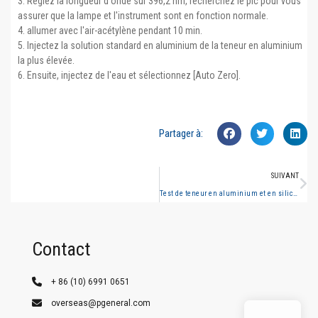
3. Réglez la longueur d'onde sur 396,2 nm, recherchez le pic pour vous
assurer que la lampe et l'instrument sont en fonction normale.
4. allumer avec l'air-acétylène pendant 10 min.
5. Injectez la solution standard en aluminium de la teneur en aluminium
la plus élevée.
6. Ensuite, injectez de l'eau et sélectionnez [Auto Zero].
Partager à:
SUIVANT
Test de teneur en aluminium et en silicium dans les résidus de combustion du charbon par le spectrophotomètre à absorbance atomique Persee A3F
Contact
+ 86 (10) 6991 0651
overseas@pgeneral.com