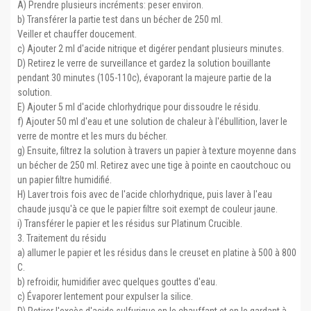
A) Prendre plusieurs incréments: peser environ.
b) Transférer la partie test dans un bécher de 250 ml.
Veiller et chauffer doucement.
c) Ajouter 2 ml d'acide nitrique et digérer pendant plusieurs minutes.
D) Retirez le verre de surveillance et gardez la solution bouillante
pendant 30 minutes (105-110c), évaporant la majeure partie de la
solution.
E) Ajouter 5 ml d'acide chlorhydrique pour dissoudre le résidu.
f) Ajouter 50 ml d'eau et une solution de chaleur à l'ébullition, laver le
verre de montre et les murs du bécher.
g) Ensuite, filtrez la solution à travers un papier à texture moyenne dans
un bécher de 250 ml. Retirez avec une tige à pointe en caoutchouc ou
un papier filtre humidifié.
H) Laver trois fois avec de l'acide chlorhydrique, puis laver à l'eau
chaude jusqu'à ce que le papier filtre soit exempt de couleur jaune.
i) Transférer le papier et les résidus sur Platinum Crucible.
3. Traitement du résidu
a) allumer le papier et les résidus dans le creuset en platine à 500 à 800
C.
b) refroidir, humidifier avec quelques gouttes d'eau.
c) Évaporer lentement pour expulser la silice.