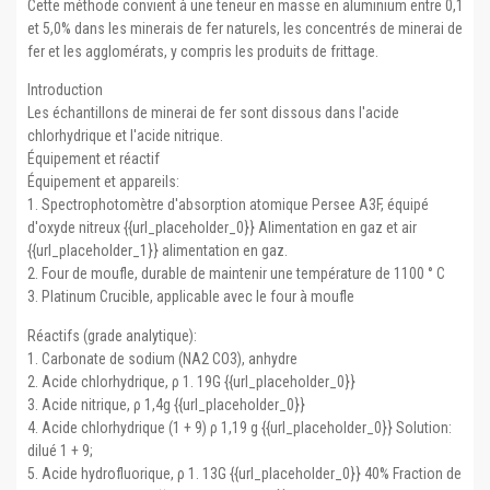
Cette méthode convient à une teneur en masse en aluminium entre 0,1
et 5,0% dans les minerais de fer naturels, les concentrés de minerai de
fer et les agglomérats, y compris les produits de frittage.
Introduction
Les échantillons de minerai de fer sont dissous dans l'acide
chlorhydrique et l'acide nitrique.
Équipement et réactif
Équipement et appareils:
1. Spectrophotomètre d'absorption atomique Persee A3F, équipé
d'oxyde nitreux {{url_placeholder_0}} Alimentation en gaz et air
{{url_placeholder_1}} alimentation en gaz.
2. Four de moufle, durable de maintenir une température de 1100 ° C
3. Platinum Crucible, applicable avec le four à moufle
Réactifs (grade analytique):
1. Carbonate de sodium (NA2 CO3), anhydre
2. Acide chlorhydrique, ρ 1. 19G {{url_placeholder_0}}
3. Acide nitrique, ρ 1,4g {{url_placeholder_0}}
4. Acide chlorhydrique (1 + 9) ρ 1,19 g {{url_placeholder_0}} Solution:
dilué 1 + 9;
5. Acide hydrofluorique, ρ 1. 13G {{url_placeholder_0}} 40% Fraction de