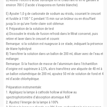
D) Retirer l'excès d'acide sulfurique en le chauffant et en le gardant à
environ 700 C (l'acide s'évaporera en fumée blanche).
E) Ajouter 1,0 g de carbonate de sodium au résidu, couvrant le creuset
et fusible à 1100 ° C pendant 15 min sur un brûleur ou en étouffant
jusqu'à ce qu'une fonte claire soit obtenue.
4. Préparation de la solution de test
a) Dissoudre le résidu de fusion refroidi dans le filtrat conservé, puis
retirer et laver dans le creuset et couvrir.
Remarque: si la solution est nuageuse à ce stade, indiquant la présence
de titane hydrolysé.
B) Transférer la solution dans un ballon de 200 ml, diluer avec de l'eau et
mélanger.
Remarque: Si la fraction de masse de l'aluminium dans l'échantillon
d'origine est supérieure à 2,5%, alors transférez une aliquote de 40 ml à
un ballon volumétrique de 200 ml, ajoutez 50 ml de solution de fond et 4
ml d'acide chlorhydrique.
Préparation instrumentale:
1. Appliquez la lampe à cathode hollow al Hollow au
spectrophotomètre d'absorption atomique A3F.
2. Ajustez l'énergie de la lampe à 100%