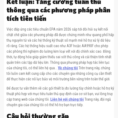
Kết luận: Tăng cường tuân thủ
thông qua các phương pháp phân
tích tiên tiến
Việc đáp ứng các tiêu chuẩn EPA năm 2026 sắp tới đòi hỏi sự kết nối
chặt chẽ giữa các phương pháp đã được chứng minh như quang phổ hấp
thụ nguyên tử và các hệ thống kỹ thuật số mạnh mẽ hỗ trợ xử lý dữ liệu
rõ ràng. Các hệ thống hiệu suất cao như A3F hoặc AA990F cho phép
các phòng thí nghiệm đo lường kim loại vết với độ chính xác cao. Đồng
thời, tự động hóa giúp giảm thiểu sai sót thủ công và cải thiện tính nhất
quán trên các tập dữ liệu lớn. Thông qua phương pháp hợp tác liên tục
của chúng tôi, có thể liên hệ qua...
Về chúng tôi
Trên trang này, chúng
tôi luôn cam kết cung cấp cho các chuyên gia những công cụ cần thiết
để thực hiện các nỗ lực bảo vệ môi trường bền vững trên toàn thế giới.
Để được tư vấn thêm về các gói thiết bị đo lường tùy chỉnh hoặc hỗ trợ kỹ
thuật phù hợp với mục tiêu tuân thủ quy định của cơ sở bạn, vui lòng truy
cập trang web của chúng tôi.
Liên hệ với chúng tôi
Trang này, đội ngũ
chuyên gia của chúng tôi có thể hỗ trợ bạn trực tiếp.
Câu hỏi thường gặp