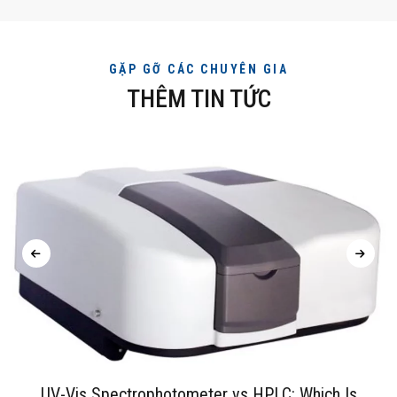
GẶP GỠ CÁC CHUYÊN GIA
THÊM TIN TỨC
UV-Vis Spectrophotometer vs HPLC: Which Is