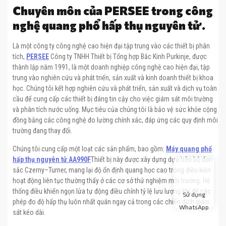
Chuyên môn của PERSEE trong công
nghệ quang phổ hấp thụ nguyên tử.
Là một công ty công nghệ cao hiện đại tập trung vào các thiết bị phân
tích,
PERSEE
Công ty TNHH Thiết bị Tổng hợp Bắc Kinh Purkinje, được
thành lập năm 1991, là một doanh nghiệp công nghệ cao hiện đại, tập
trung vào nghiên cứu và phát triển, sản xuất và kinh doanh thiết bị khoa
học. Chúng tôi kết hợp nghiên cứu và phát triển, sản xuất và dịch vụ toàn
cầu để cung cấp các thiết bị đáng tin cậy cho việc giám sát môi trường
và phân tích nước uống. Mục tiêu của chúng tôi là bảo vệ sức khỏe cộng
đồng bằng các công nghệ đo lường chính xác, đáp ứng các quy định môi
trường đang thay đổi.
Chúng tôi cung cấp một loạt các sản phẩm, bao gồm:
Máy quang phổ
hấp thụ nguyên tử AA990F
Thiết bị này được xây dựng dựa trên bộ đơn
sắc Czerny–Turner, mang lại độ ổn định quang học cao trong điều kiện
hoạt động liên tục thường thấy ở các cơ sở thử nghiệm môi trường. Hệ
thống điều khiển ngọn lửa tự động điều chỉnh tỷ lệ lưu lượng khí để các
Sử dụng
phép đo độ hấp thụ luôn nhất quán ngay cả trong các chiến dịch giám
WhatsApp
sát kéo dài.