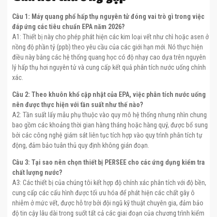
Câu 1: Máy quang phổ hấp thụ nguyên tử đóng vai trò gì trong việc
đáp ứng các tiêu chuẩn EPA năm 2026?
A1: Thiết bị này cho phép phát hiện các kim loại vết như chì hoặc asen ở
nồng độ phần tỷ (ppb) theo yêu cầu của các giới hạn mới. Nó thực hiện
điều này bằng các hệ thống quang học có độ nhạy cao dựa trên nguyên
lý hấp thụ hơi nguyên tử và cung cấp kết quả phân tích nước uống chính
xác.
Câu 2: Theo khuôn khổ cập nhật của EPA, việc phân tích nước uống
nên được thực hiện với tần suất như thế nào?
A2: Tần suất lấy mẫu phụ thuộc vào quy mô hệ thống nhưng nhìn chung
bao gồm các khoảng thời gian hàng tháng hoặc hàng quý, được bổ sung
bởi các công nghệ giám sát liên tục tích hợp vào quy trình phân tích tự
động, đảm bảo tuân thủ quy định không gián đoạn.
Câu 3: Tại sao nên chọn thiết bị PERSEE cho các ứng dụng kiểm tra
chất lượng nước?
A3: Các thiết bị của chúng tôi kết hợp độ chính xác phân tích với độ bền,
cung cấp các cấu hình được tối ưu hóa để phát hiện các chất gây ô
nhiễm ở mức vết, được hỗ trợ bởi đội ngũ kỹ thuật chuyên gia, đảm bảo
độ tin cậy lâu dài trong suốt tất cả các giai đoạn của chương trình kiểm