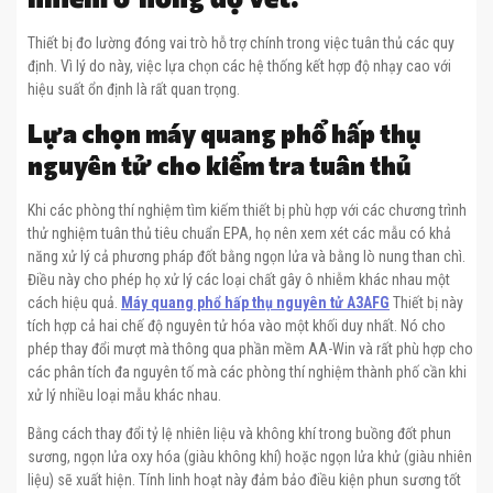
Thiết bị đo lường đóng vai trò hỗ trợ chính trong việc tuân thủ các quy
định. Vì lý do này, việc lựa chọn các hệ thống kết hợp độ nhạy cao với
hiệu suất ổn định là rất quan trọng.
Lựa chọn máy quang phổ hấp thụ
nguyên tử cho kiểm tra tuân thủ
Khi các phòng thí nghiệm tìm kiếm thiết bị phù hợp với các chương trình
thử nghiệm tuân thủ tiêu chuẩn EPA, họ nên xem xét các mẫu có khả
năng xử lý cả phương pháp đốt bằng ngọn lửa và bằng lò nung than chì.
Điều này cho phép họ xử lý các loại chất gây ô nhiễm khác nhau một
cách hiệu quả.
Máy quang phổ hấp thụ nguyên tử A3AFG
Thiết bị này
tích hợp cả hai chế độ nguyên tử hóa vào một khối duy nhất. Nó cho
phép thay đổi mượt mà thông qua phần mềm AA-Win và rất phù hợp cho
các phân tích đa nguyên tố mà các phòng thí nghiệm thành phố cần khi
xử lý nhiều loại mẫu khác nhau.
Bằng cách thay đổi tỷ lệ nhiên liệu và không khí trong buồng đốt phun
sương, ngọn lửa oxy hóa (giàu không khí) hoặc ngọn lửa khử (giàu nhiên
liệu) sẽ xuất hiện. Tính linh hoạt này đảm bảo điều kiện phun sương tốt