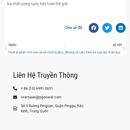
tra chất lượng nước trên toàn thế giới.
Chia sẻ để:
TRƯỚC
KẾ TIẾP
Thiết bị phân tích mới so với thiết bị đã qua sử dụng: Những điều phòng thí nghiệm cần cân nhắc trước khi mua.
Những chi phí tiềm ẩn của các thiết bị phân tích chất lượng nước lỗi thời trong các phòng thí nghiệm đô thị
Liên Hệ Truyền Thông
+ 86 (10) 6991 0651
overseas@pgeneral.com
Số 3 Đường Pingsan, Quận Pinggu, Bắc
Kinh, Trung Quốc