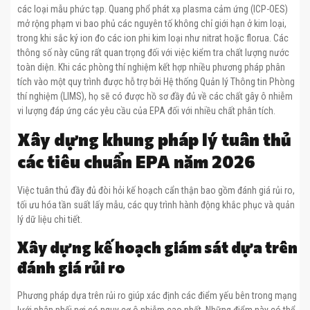
các loại mẫu phức tạp. Quang phổ phát xạ plasma cảm ứng (ICP-OES)
mở rộng phạm vi bao phủ các nguyên tố không chỉ giới hạn ở kim loại,
trong khi sắc ký ion đo các ion phi kim loại như nitrat hoặc florua. Các
thông số này cũng rất quan trọng đối với việc kiểm tra chất lượng nước
toàn diện. Khi các phòng thí nghiệm kết hợp nhiều phương pháp phân
tích vào một quy trình được hỗ trợ bởi Hệ thống Quản lý Thông tin Phòng
thí nghiệm (LIMS), họ sẽ có được hồ sơ đầy đủ về các chất gây ô nhiễm
vi lượng đáp ứng các yêu cầu của EPA đối với nhiều chất phân tích.
Xây dựng khung pháp lý tuân thủ
các tiêu chuẩn EPA năm 2026
Việc tuân thủ đầy đủ đòi hỏi kế hoạch cẩn thận bao gồm đánh giá rủi ro,
tối ưu hóa tần suất lấy mẫu, các quy trình hành động khắc phục và quản
lý dữ liệu chi tiết.
Xây dựng kế hoạch giám sát dựa trên
đánh giá rủi ro
Phương pháp dựa trên rủi ro giúp xác định các điểm yếu bên trong mạng
lưới phân phối nơi có nguy cơ ô nhiễm cao nhất. Những điểm này có thể