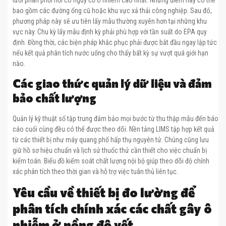
bao gồm các đường ống cũ hoặc khu vực xả thải công nghiệp. Sau đó,
phương pháp này sẽ ưu tiên lấy mẫu thường xuyên hơn tại những khu
vực này. Chu kỳ lấy mẫu định kỳ phải phù hợp với tần suất do EPA quy
định. Đồng thời, các biện pháp khắc phục phải được bắt đầu ngay lập tức
nếu kết quả phân tích nước uống cho thấy bất kỳ sự vượt quá giới hạn
nào.
Các giao thức quản lý dữ liệu và đảm
bảo chất lượng
Quản lý kỹ thuật số tập trung đảm bảo mọi bước từ thu thập mẫu đến báo
cáo cuối cùng đều có thể được theo dõi. Nền tảng LIMS tập hợp kết quả
từ các thiết bị như máy quang phổ hấp thụ nguyên tử. Chúng cũng lưu
giữ hồ sơ hiệu chuẩn và lịch sử thuốc thử cần thiết cho việc chuẩn bị
kiểm toán. Biểu đồ kiểm soát chất lượng nội bộ giúp theo dõi độ chính
xác phân tích theo thời gian và hỗ trợ việc tuân thủ liên tục.
Yêu cầu về thiết bị đo lường để
phân tích chính xác các chất gây ô
nhiễm ở nồng độ vết.