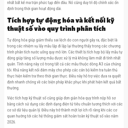
nhất bất kể ma trận phức tạp đến đâu. Nó cũng duy trì độ chính xác ổn
định trong thời gian hoạt động dài.
Tích hợp tự động hóa và kết nối kỹ
thuật số vào quy trình phân tích
Tự động hóa giúp giảm thiểu sai lệch do con người gây ra, đặc biệt là
trong các nhiệm vụ lấy mẫu lặp đi lặp lại thường thấy trong các chương
trình phân tích nước uống quy mô lớn. Các thiết bị tích hợp bộ lấy mẫu tự
động giúp tăng số lượng mẫu được xử lý mà không làm mất đi tính nhất
quán. Tính năng này có trong tất cả các mẫu thuộc dòng A3 của chúng
tôi. Khả năng kết nối đám mây cho phép các cán bộ kiểm tra tuân thủ
thực hiện kiểm tra theo thời gian thực. Điều này hỗ trợ việc đưa ra quyết
định nhanh chóng về các biện pháp khắc phục khi phát hiện kết quả bất
thường.
Việc tích hợp kỹ thuật số cũng giúp đơn giản hóa quy trình nộp hồ sơ
bằng cách sử dụng các định dạng điện tử tiêu chuẩn tương thích với các
cơ sở dữ liệu quản lý. Điều này trở thành một lợi ích rõ ràng khi các cơ
quan hướng tới các hệ thống giám sát hoàn toàn kỹ thuật số vào năm
2026.