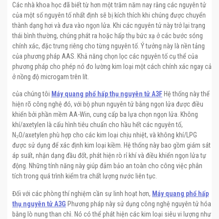
Các nhà khoa học đã biết từ hơn một trăm năm nay rằng các nguyên tử
của một số nguyên tố nhất định sẽ bị kích thích khi chúng được chuyển
thành dạng hơi và đưa vào ngọn lửa. Khi các nguyên tử này trở lại trạng
thái bình thường, chúng phát ra hoặc hấp thụ bức xạ ở các bước sóng
chính xác, đặc trưng riêng cho từng nguyên tố. Ý tưởng này là nền tảng
của phương pháp AAS. Khả năng chọn lọc các nguyên tố cụ thể của
phương pháp cho phép nó đo lường kim loại một cách chính xác ngay cả
ở nồng độ microgam trên lít.
của chúng tôi
Máy quang phổ hấp thụ nguyên tử A3F
Hệ thống này thể
hiện rõ công nghệ đó, với bộ phun nguyên tử bằng ngọn lửa được điều
khiển bởi phần mềm AA-Win, cung cấp ba lựa chọn ngọn lửa. Không
khí/axetylen là cấu hình tiêu chuẩn cho hầu hết các nguyên tố,
N₂O/axetylen phù hợp cho các kim loại chịu nhiệt, và không khí/LPG
được sử dụng để xác định kim loại kiềm. Hệ thống này bao gồm giám sát
áp suất, nhận dạng đầu đốt, phát hiện rò rỉ khí và điều khiển ngọn lửa tự
động. Những tính năng này giúp đảm bảo an toàn cho công việc phân
tích trong quá trình kiểm tra chất lượng nước liên tục.
Đối với các phòng thí nghiệm cần sự linh hoạt hơn,
Máy quang phổ hấp
thụ nguyên tử A3G
Phương pháp này sử dụng công nghệ nguyên tử hóa
bằng lò nung than chì. Nó có thể phát hiện các kim loại siêu vi lượng như