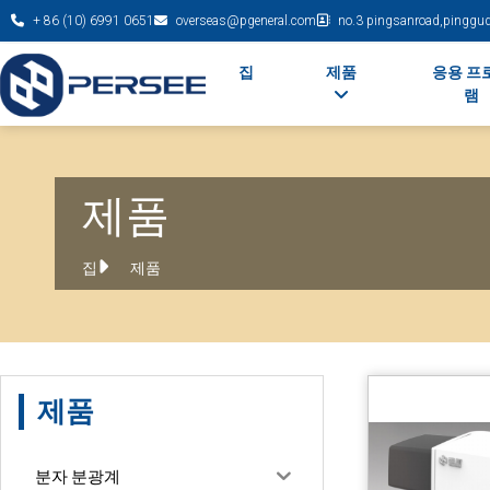
+ 86 (10) 6991 0651
overseas@pgeneral.com
no.3 pingsanroad,pinggudi
집
제품
응용 프
램
제품
집
제품
제품
분자 분광계