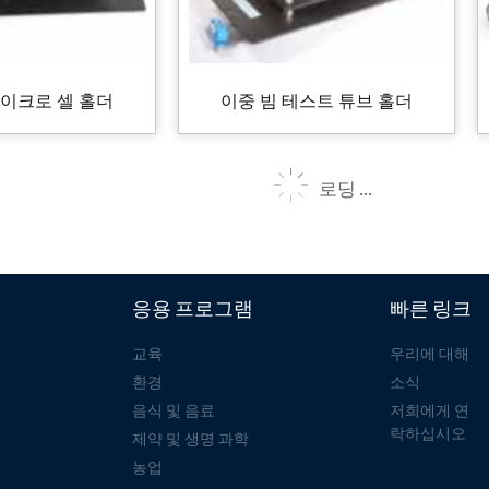
마이크로 셀 홀더
이중 빔 테스트 튜브 홀더
로딩 ...
응용 프로그램
빠른 링크
교육
우리에 대해
환경
소식
음식 및 음료
저희에게 연
락하십시오
제약 및 생명 과학
농업