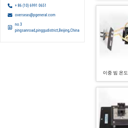
+ 86 (10) 6991 0651
overseas@pgeneral.com
no.3
pingsanroad,pinggudistrict,Beijing,China
이중 빔 온도