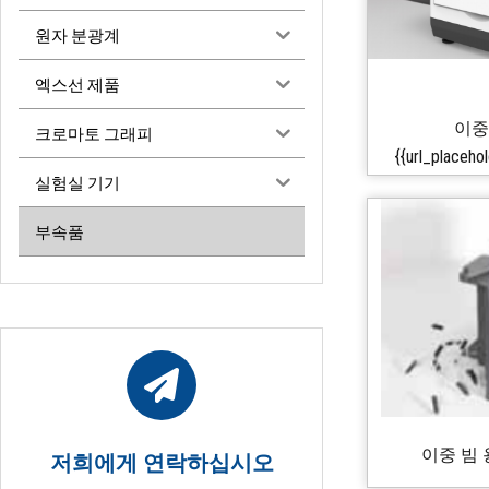
원자 분광계
엑스선 제품
이중 
크로마토 그래피
{{url_place
실험실 기기
부속품
이중 빔
저희에게 연락하십시오