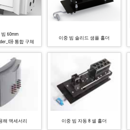
빔 60mm
이중 빔 솔리드 샘플 홀더
holder_0}} 통합 구체
 용해 액세서리
이중 빔 자동 8 셀 홀더