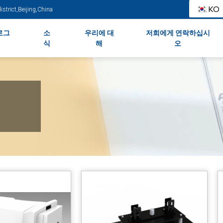
KO
strict,Beijing,China
로그
소
우리에 대
저희에게 연락하십시
식
해
오