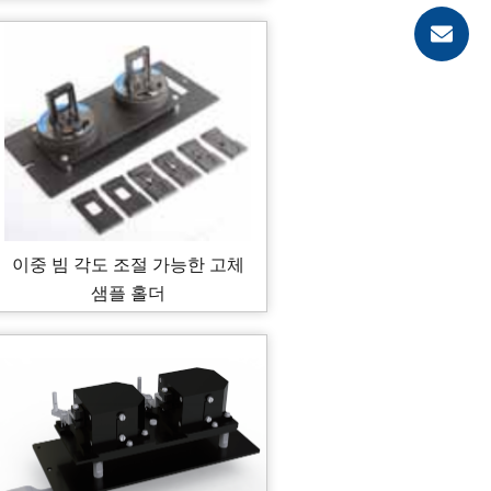
이중 빔 각도 조절 가능한 고체
샘플 홀더