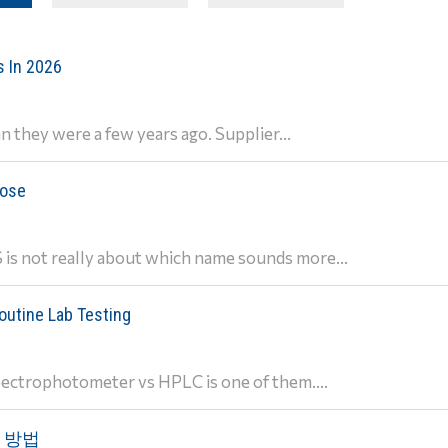
s In 2026
 they were a few years ago. Supplier...
oose
s not really about which name sounds more...
outine Lab Testing
ectrophotometer vs HPLC is one of them....
택 방법