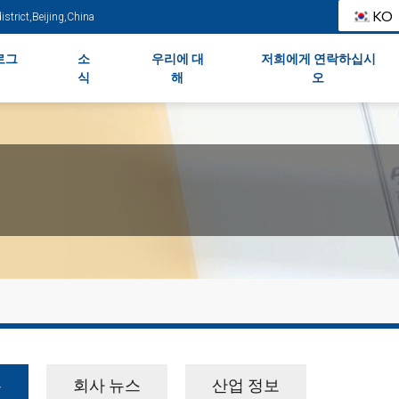
KO
strict,Beijing,China
로그
소
우리에 대
저희에게 연락하십시
식
해
오
두
회사 뉴스
산업 정보