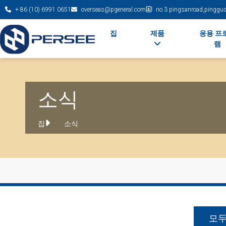
+ 86 (10) 6991 0651
overseas@pgeneral.com
no.3 pingsanroad,pinggudi
집
제품
응용 프
램
소식
집
소식
모