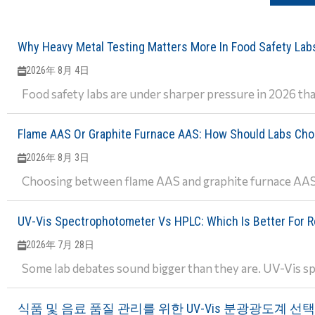
Why Heavy Metal Testing Matters More In Food Safety Lab
2026年 8月 4日
Food safety labs are under sharper pressure in 2026 than
Flame AAS Or Graphite Furnace AAS: How Should Labs Ch
2026年 8月 3日
Choosing between flame AAS and graphite furnace AAS i
UV-Vis Spectrophotometer Vs HPLC: Which Is Better For R
2026年 7月 28日
Some lab debates sound bigger than they are. UV-Vis sp
식품 및 음료 품질 관리를 위한 UV-Vis 분광광도계 선