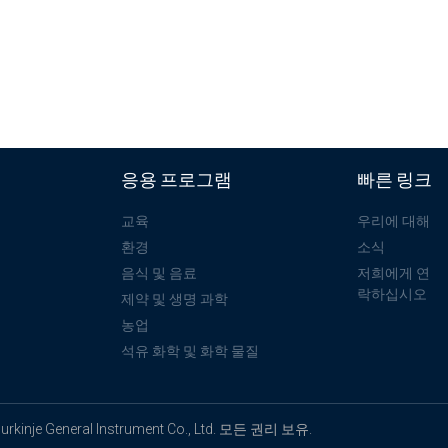
응용 프로그램
빠른 링크
교육
우리에 대해
환경
소식
음식 및 음료
저희에게 연
락하십시오
제약 및 생명 과학
농업
석유 화학 및 화학 물질
Purkinje General Instrument Co., Ltd. 모든 권리 보유.