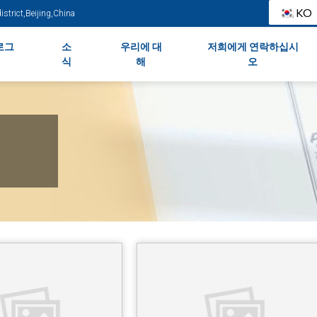
KO
strict,Beijing,China
로그
소
우리에 대
저희에게 연락하십시
식
해
오