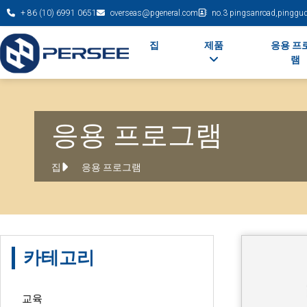
+ 86 (10) 6991 0651
overseas@pgeneral.com
no.3 pingsanroad,pinggudi
집
제품
응용 프
램
응용 프로그램
집
응용 프로그램
카테고리
교육