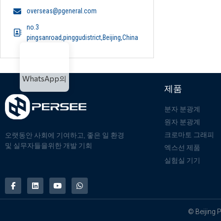
overseas@pgeneral.com
no.3
pingsanroad,pinggudistrict,Beijing,China
WhatsApp의
제품
분자 분광계
원자 분광계
크로마토 그래피
오랫동안 사회에 기여하고, 좋은 일 환경
및 실무자들을위한 개발 기회
엑스선 제품
실험실 기기
© Beijing 