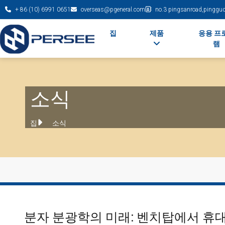
+ 86 (10) 6991 0651
overseas@pgeneral.com
no.3 pingsanroad,pinggudi
집
제품
응용 프
램
소식
집
소식
분자 분광학의 미래: 벤치탑에서 휴대