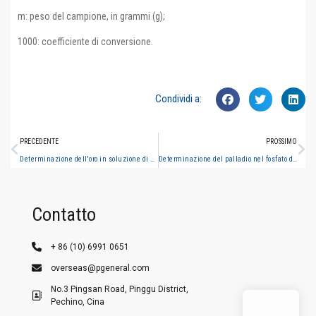
m: peso del campione, in grammi (g);
1000: coefficiente di conversione.
Condividi a:
PRECEDENTE
PROSSIMO
Determinazione dell'oro in soluzione di dissoluzione del minerale (spettrometria di assorbimento atomico di fiamma)
Determinazione del palladio nel fosfato di oseltamivir mediante spettrometria di assorbimento atomico a forno di grafite
Contatto
+ 86 (10) 6991 0651
overseas@pgeneral.com
No.3 Pingsan Road, Pinggu District,
Pechino, Cina