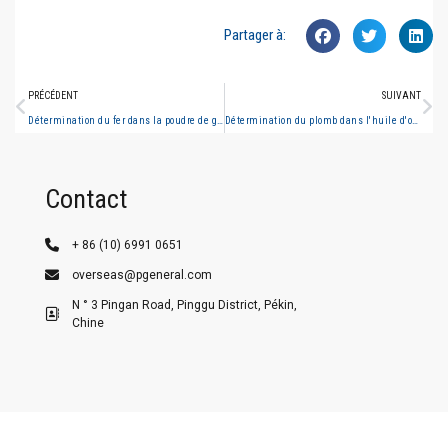
Partager à:
PRÉCÉDENT
SUIVANT
Détermination du fer dans la poudre de graphite (spectrométrie d'absorption atomique de flamme)
Détermination du plomb dans l'huile d'olive (spectrométrie d'absorption atomique au four à graphite)
Contact
+ 86 (10) 6991 0651
overseas@pgeneral.com
N ° 3 Pingan Road, Pinggu District, Pékin,
Chine