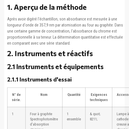
1. Aperçu de la méthode
Après avoir digéré l'échantillon, son absorbance est mesurée à une
longueur d'onde de 357,9 nm par atomisation au four au graphite. Dans
une certaine gamme de concentration, l'absorbance du chrome est
proportionnelle à sa teneur. La détermination quantitative est effectuée
en comparant avec une série standard.
2. Instruments et réactifs
2.1 Instruments et équipements
2.1.1 Instruments d'essai
N° de
Nom
Quantité
Exigences
Access
série.
techniques
1
Four à graphite
1
& quot;
Lampe à
Spectrophotomètre
ensemble
8211;
cathode
d'absorption
creuse 