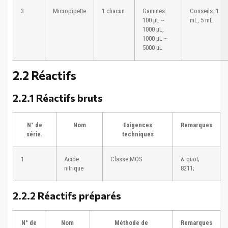
3
Micropipette
1 chacun
Gammes:
Conseils: 1
100 μL ~
mL, 5 mL
1000 μL,
1000 μL ~
5000 μL
2.2 Réactifs
2.2.1 Réactifs bruts
N° de
Nom
Exigences
Remarques
série.
techniques
1
Acide
Classe MOS
& quot;
nitrique
8211;
2.2.2 Réactifs préparés
N° de
Nom
Méthode de
Remarques