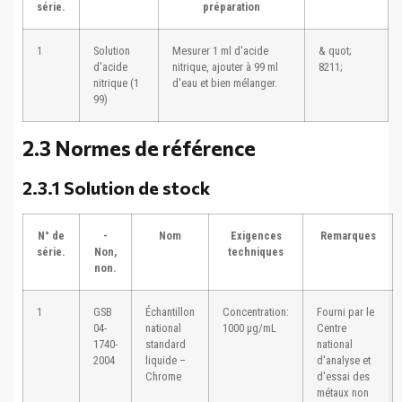
série.
préparation
1
Solution
Mesurer 1 ml d'acide
& quot;
d'acide
nitrique, ajouter à 99 ml
8211;
nitrique (1
d'eau et bien mélanger.
99)
2.3 Normes de référence
2.3.1 Solution de stock
N° de
-
Nom
Exigences
Remarques
série.
Non,
techniques
non.
1
GSB
Échantillon
Concentration:
Fourni par le
04-
national
1000 μg/mL
Centre
1740-
standard
national
2004
liquide –
d'analyse et
Chrome
d'essai des
métaux non