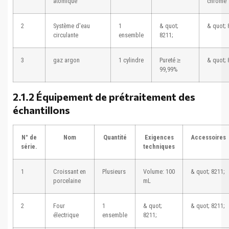
atomique
chrome
2
Système d'eau
1
& quot;
& quot; 
circulante
ensemble
8211;
3
gaz argon
1 cylindre
Pureté ≥
& quot; 
99,99%
2.1.2 Équipement de prétraitement des
échantillons
N° de
Nom
Quantité
Exigences
Accessoires
série.
techniques
1
Croissant en
Plusieurs
Volume: 100
& quot; 8211;
porcelaine
mL
2
Four
1
& quot;
& quot; 8211;
électrique
ensemble
8211;