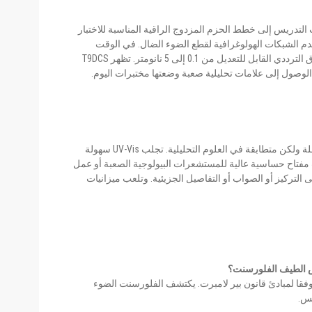
تدريس إلى خطط الحزم المزدوج الراقية المناسبة للاختبار
 وتشمل الأنواع البارزة سلسلة T7D / T7DS. هذه تستخدم الشبكات الهولوغرافية لقطع الضوء الضال. في الوقت
يعطي عرض النطاق الترددي القابل للتعديل من 0.1 إلى 5 نانومتر. تظهر T9DCS
تملأ أجهزة قياس الطيف الأشعة فوق البنفسجية والفلورسنت أدوار منفصلة ولكن متطابقة في العلوم التحليلية. تجلب UV-Vis سهولة
نت مفتاح حساسية عالية للمستشعرات البيولوجية الصعبة أو عمل
ى التركيز أو الصواب أو التفاصيل الجزيئية. وتلعب ميزانيات
وفقا لمبادئ قانون بير لامبرت. يكتشف الفلورسنت الضوء
كس.