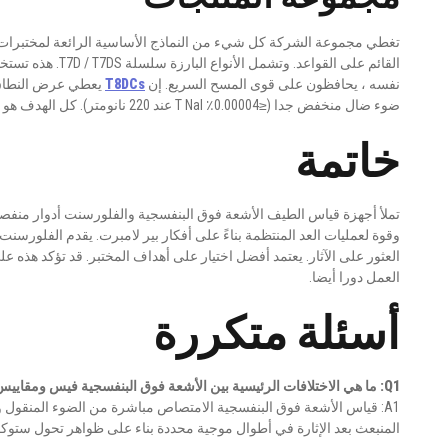
تغطي مجموعة الشركة كل شيء من النماذج الأساسية الرائعة لمختبرات ال
القائم على القواعد.
نفسه ، يحافظون على قوى المسح السريع. إن
T8DCs
ضوء ضال منخفض جدا (≤0.00004٪ T NaI عند 220 نانومتر). كل الهدف هو الوصول إلى علامات تحليلية صعبة وضعتها مختبرات اليوم.
خاتمة
وقوة لعمليات العد المنتظمة بناءً على أفكار بير لامبرت. يقدم الفلورس
العثور على الآثار. يعتمد أفضل اختيار على أهداف المختبر. قد تؤكد هذه عل
العمل دورا أيضا.
أسئلة متكررة
Q1: ما هي الاختلافات الرئيسية بين الأشعة فوق البنفسجية فيس ومقاييس الطيف الفلورسنت؟
A1: قياس الأشعة فوق البنفسجية الامتصاص مباشرة من الضوء المنقول 
المنبعث بعد الإثارة في أطوال موجية محددة بناء على ظواهر تحول ستو