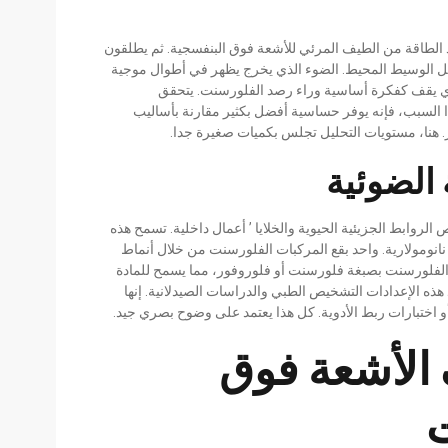
خذ الطاقة من الطيف المرئي للأشعة فوق البنفسجية. ثم يطلقون
خل الوسيط المحيط. الضوء الذي يخرج يظهر في أطوال موجية
ي يقف كفكرة أساسية وراء رصد الفلورسنت. يتحقق
 السبب، فإنه يوفر حساسية أفضل بكثير مقارنة بأساليب
. هنا، مستويات التحليل تجلس بكميات صغيرة جدا.
الضوئية
لروابط الجزيئية الحيوية والخلايا ’ أعمال داخلية. تسمح هذه
 نانومولارية. واحد بقع المركبات الفلورسنت من خلال أنماط
 الفلورسنت بصبغة فلورسنت أو فلوروفور، مما يسمح للمادة
ه الإعدادات التشخيص الطبي والدراسات الصيدلانية. إنها
و اختبارات ربط الأدوية. كل هذا يعتمد على وضوح بصري جيد.
الأشعة فوق
ت