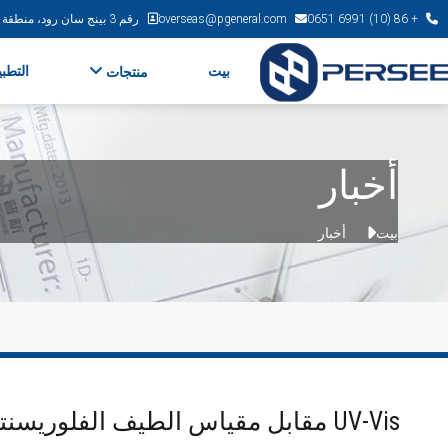
+ 86 (10) 6991 0651
overseas@pgeneral.com
رقم 3 بينج سان رود، منطقة بينج، بكين، الصين
بيت
التطب
منتجات
أخبار
بيت
أخبار
UV-Vis مقابل مقياس الطيف الفلوريسنتي: اختيار الأداة المناسبة لمختبرك