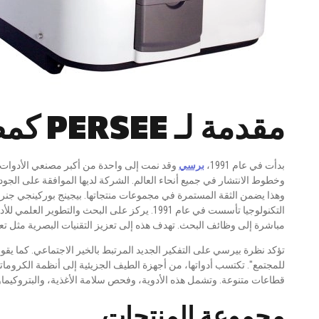
مقدمة لـ PERSEE كمصنع
بدأت في عام 1991،
برسي
وقد نمت إلى واحدة من أكبر مصنعي الأدوات ال
وهذا يضمن الثقة المستمرة في مجموعات منتجاتها. بيجينج بوركينجي جنر
مباشرة إلى وظائف البحث. تهدف هذه إلى تعزيز التقنيات البصرية مثل تعدي
تؤكد نظرة بيرسي على التفكير الجديد المرتبط بالخير الاجتماعي. كما يقول،
للمجتمع". تكتسب أدواتها، من أجهزة الطيف الجزيئية إلى أنظمة الكروماتوغر
قطاعات متنوعة. وتشمل هذه الأدوية، وفحص سلامة الأغذية، والبتروكيماويا
مجموعة المنتجات