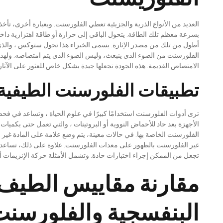
العديد من الأنواع الذرية والجزيئية تعطي الفلورسنت. وبعبارة أخرى، تأ
بسرعة معظم تلك الطاقة. يتحول الباقي إلى حرارة أو طاقة اهتزازية دا
أطول من تلك من مصدر الإثارة. يسمى الخبراء هذا تحول ستوكس ، والذ
الفلورسنت من الضوء الذي ينبعث، وليس الضوء الذي يتم امتصاصه. ولهذا
الامتصاص القديمة. هذه الجودة تجعلها جيدة بشكل خاص للعثور على الآثار
تطبيقات الفلورسنت الطيفية 
ترى أدوات الفلورسنت استخدامًا كبيرًا في علوم الحياة ، وتساعد في فحص ا
الأجهزة بعد حاد للأحماض النووية أو البروتينات ، والتي تعمل حتى بكميات
الفلورسنت الخاصة بها. في حالات معينة، يتم وضع علامة على المادة غير
غير الفلورسنت بالظهور على معدات الفلورسنت. علاوة على ذلك، تساعد هذ
تجعل من الممكن إجراء اختبارات حادة. وتشمل الأمثلة حركة الإنزيمات أ
مقارنة مقاييس الطيف 
البنفسجية والفلورسن