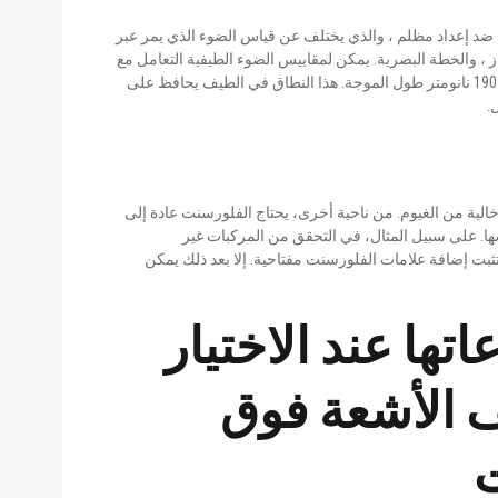
 ضد إعداد مظلم ، والذي يختلف عن قياس الضوء الذي يمر عبر
از ، والخطة البصرية. يمكن لمقاييس الضوء الطيفية التعامل مع
الضوء المرئي (الأبيض) أو الأشعة فوق البنفسجية. انها تنخفض إلى حوالي 190 نانومتر طول الموجة. هذا النطاق في الطيف يحافظ على
.
عني حلول واضحة خالية من الغيوم. من ناحية أخرى، يحتاج الفلورسنت عادة إلى
ها. على سبيل المثال، في التحقق من المركبات غير
تثبت إضافة علامات الفلورسنت مفتاحية. إلا بعد ذلك يمكن
تها عند الاختيار
 الأشعة فوق
ت