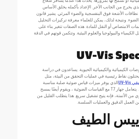
يائية أو تسمح لها بمرورها. يحدث هذا عندما يسافر شعاع
لذي يخرج من الجانب الآخر. الإعداد بأكمله يخلق الأساس
نطاقات الأشعة فوق البنفسجية والضوء المرئي. يشير قانون
لضوء. ونتيجة لذلك، يمكن للعلماء معرفة تركيزات التحليل
 الامتصاص أو النقل للمادة. هذه الصفات تتغير بناء على
كيمياء والبيولوجيا والعلوم البيئية. وتتكمن قوتهم في الدقة
ت الكيميائية والكيميائية الحيوية. يساعدون في دراسة
يحتلون نقاط رئيسية في عمليات التحقق من البيئة، مثل
UV-Vi
الذي يوفر ميزات قياس ضوئية صلبة مناسبة
لتحليل الحمض النووي / البروتين ، والفحوصات الكمية ، ومسحات الطيف. يتعامل جهاز T7 مع القياسات الضوئية ، ويقوم أيضًا بمسح
ي من الأتمتة، فإنه يتيح تشغيل سريع. هذا يتطلب القليل من
من العمل الدقيق والعمليات السلسة.
اييس الطيف