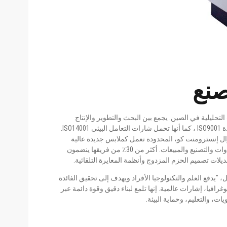
تحليلية في الصين. يجمع بين البحث والتطوير والإنتاج
وخطوط الانتشار في جميع أنحاء العالم. الشركة لديها الموافقة على الجودة ISO9001 ، كما أنها تحمل شارات التعامل البيئي ISO14001.
ال إنسترومنت كو، المحدودة تعمل كملابس جديدة عالية
التكنولوجيا تأسست في عام 1991. يركز على البحث والتطوير العلمي للأدوات والتصنيع والمبيعات. أكثر من 30٪ من فريقها ينضمون
لات تصميم الحزم المزدوج وأنظمة المعايرة التلقائية.
 "يدفع العلم والتكنولوجيا الأفراد ويهدف إلى تحقيق الفائدة
افيا، إشارات عالمية. إنها تلمع لبناء دقيق وقوة دائمة عبر
ت، والتعليم، وحماية البيئة.