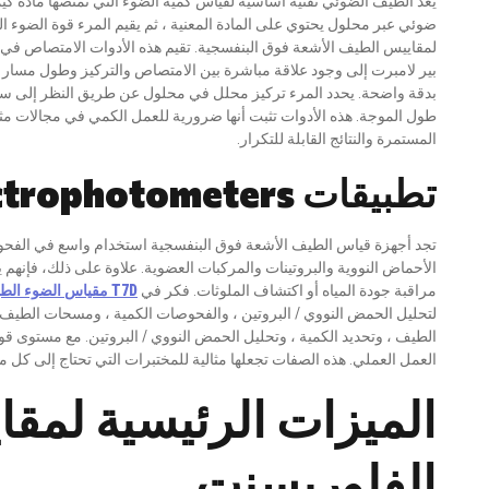
يعد الطيف الضوئي تقنية أساسية لقياس كمية الضوء التي تمتصها مادة كيم
ضوئي عبر محلول يحتوي على المادة المعنية ، ثم يقيم المرء قوة الضوء ا
لمقاييس الطيف الأشعة فوق البنفسجية. تقيم هذه الأدوات الامتصاص في 
بير لامبرت إلى وجود علاقة مباشرة بين الامتصاص والتركيز وطول مسار ا
بدقة واضحة. يحدد المرء تركيز محلل في محلول عن طريق النظر إلى سمات
طول الموجة. هذه الأدوات تثبت أنها ضرورية للعمل الكمي في مجالات مثل ال
المستمرة والنتائج القابلة للتكرار.
تطبيقات UV-Vis Spectrophotometers
تجد أجهزة قياس الطيف الأشعة فوق البنفسجية استخدام واسع في الفحوصا
الأحماض النووية والبروتينات والمركبات العضوية. علاوة على ذلك، فإنهم 
مراقبة جودة المياه أو اكتشاف الملوثات. فكر في
D
T7
مقياس الضوء الطيفي s
الطيف ، وتحديد الكمية ، وتحليل الحمض النووي / البروتين. مع مستوى قو
العمل العملي. هذه الصفات تجعلها مثالية للمختبرات التي تحتاج إلى كل 
الميزات الرئيسية لمق
الفلوريسنت