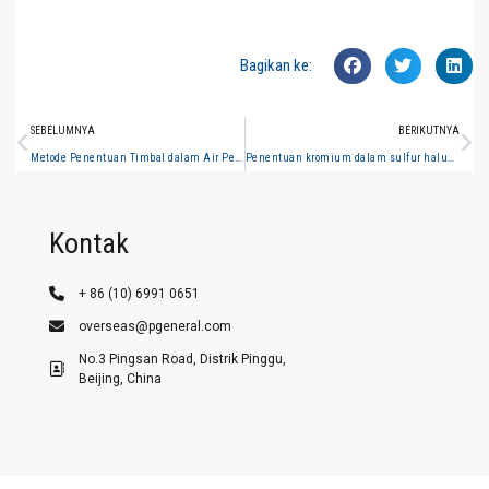
Bagikan ke:
SEBELUMNYA
BERIKUTNYA
Metode Penentuan Timbal dalam Air Permukaan (Spektrometri Serapan Atom Tungku Grafit)
Penentuan kromium dalam sulfur halus (spektrometri penyerapan atom tungku grafit)
Kontak
+ 86 (10) 6991 0651
overseas@pgeneral.com
No.3 Pingsan Road, Distrik Pinggu,
Beijing, China