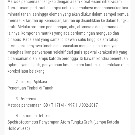
Metode pencernaan lengkap dengan asam klorat-asam nitrat-asam
fluorat-asam perklorat diadopsi untuk sepenuhnya menghancurkan kisi
mineral tanah, sehingga elemen yang akan diukur dalam sampel semua
memasuki larutan uji. Kemudian, larutan uji disuntikkan ke dalam tungku
grafit. Melalui program pengeringan, abu, atomisasi dan pemanasan
lainnya, komponen matriks yang ada berdampingan menguap dan
dihapus. Pada saat yang sama, di bawah suhu tinggi dalam tahap
atomisasi, senyawa timah didisosiasikan menjadi uap atom, yang
menghasilkan penyerapan selektif dari garis spektral karakteristik yang
dipancarkan oleh lampu katoda berongga. Di bawah kondisi penentuan
optimal yang dipilih, penyerapan timah dalam larutan uji ditentukan oleh
koreksi latar belakang.
Lingkup Aplikasi
Penentuan Timbal di Tanah
Referensi
Metode pencernaan: GB / T 17141-1997; HJ 832-2017
Instrumen Deteksi
Spektrofotometer Penyerapan Atom Tungku Grafit (Lampu Katoda
Hollow Lead)