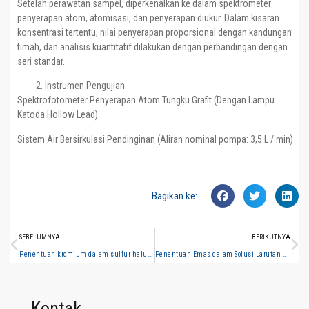
Setelah perawatan sampel, diperkenalkan ke dalam spektrometer
penyerapan atom, atomisasi, dan penyerapan diukur. Dalam kisaran
konsentrasi tertentu, nilai penyerapan proporsional dengan kandungan
timah, dan analisis kuantitatif dilakukan dengan perbandingan dengan
seri standar.
Instrumen Pengujian
Spektrofotometer Penyerapan Atom Tungku Grafit (Dengan Lampu
Katoda Hollow Lead)
Sistem Air Bersirkulasi Pendinginan (Aliran nominal pompa: 3,5 L / min)
Bagikan ke:
SEBELUMNYA
BERIKUTNYA
Penentuan kromium dalam sulfur halus (spektrometri penyerapan atom tungku grafit)
Penentuan Emas dalam Solusi Larutan Bijih (Spektrometri Penyerapan Atom Api)
Kontak